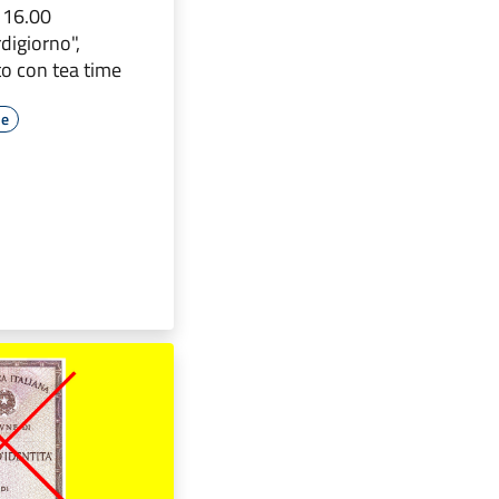
e 16.00
digiorno",
o con tea time
le