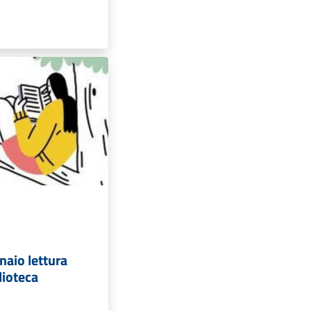
naio lettura
lioteca