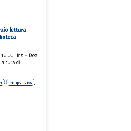
aio lettura
lioteca
 16.00 “Iris – Dea
 a cura di
le
Tempo libero