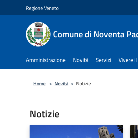
Salta al contenuto principale
Regione Veneto
Comune di Noventa Pa
Amministrazione
Novità
Servizi
Vivere 
Home
>
Novità
>
Notizie
Notizie