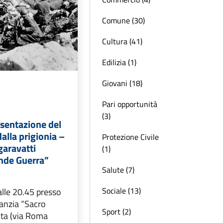
Comune (30)
Cultura (41)
Edilizia (1)
Giovani (18)
Pari opportunità
(3)
esentazione del
dalla prigionia –
Protezione Civile
Sgaravatti
(1)
ande Guerra”
Salute (7)
Sociale (13)
lle 20.45 presso
fanzia “Sacro
Sport (2)
ta (via Roma