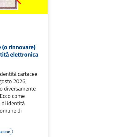
 (o rinnovare)
ntità elettronica
 identità cartacee
agosto 2026,
to diversamente
 Ecco come
 di identità
 Comune di
azione