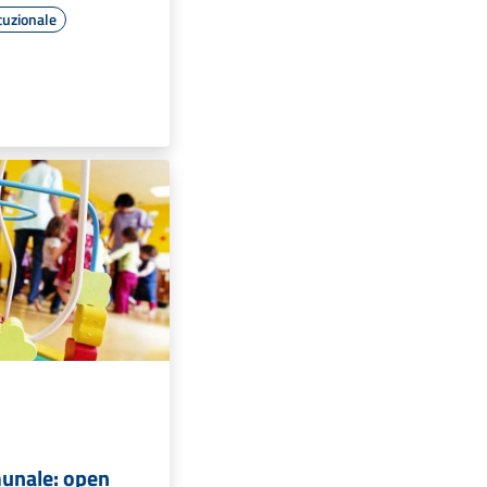
tuzionale
munale: open