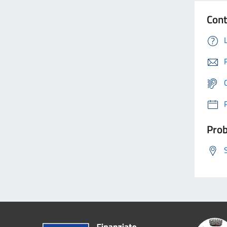
Cont
Prob