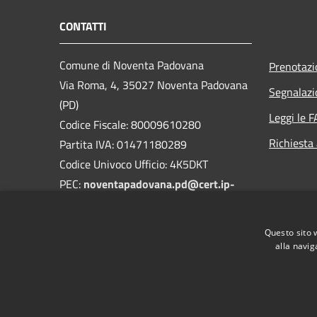
CONTATTI
Comune di Noventa Padovana
Prenotaz
Via Roma, 4, 35027 Noventa Padovana
Segnalazi
(PD)
Leggi le 
Codice Fiscale: 80009610280
Richiesta
Partita IVA: 01471180289
Codice Univoco Ufficio: 4K5DKT
PEC:
noventapadovana.pd@cert.ip-
veneto.net
Centralino Unico: 0498952102
Questo sito 
alla navig
RSS
Accessibilità
Privacy
Cookie
Mappa de