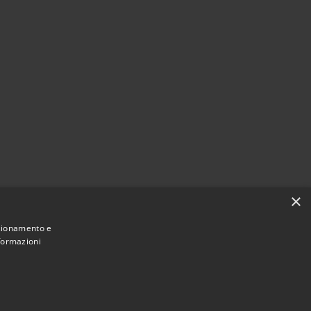
×
nzionamento e
nformazioni
Municipium
Accesso
di Noventa Padovana • Powered by
•