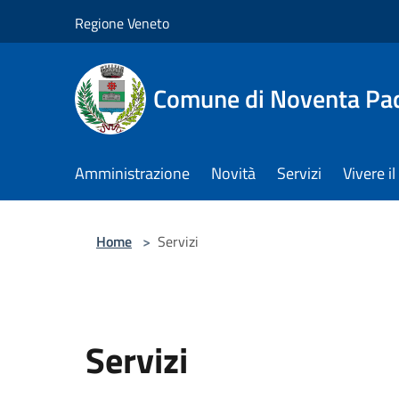
Salta al contenuto principale
Regione Veneto
Comune di Noventa Pa
Amministrazione
Novità
Servizi
Vivere 
Home
>
Servizi
Servizi