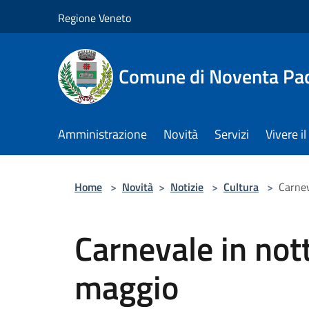
Salta al contenuto principale
Regione Veneto
Comune di Noventa Pa
Amministrazione
Novità
Servizi
Vivere 
Home
>
Novità
>
Notizie
>
Cultura
>
Carnev
Carnevale in not
maggio