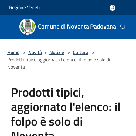
Salta al contenuto principale
Regione Veneto
Comune di Noventa Padovana
Home
>
Novità
>
Notizie
>
Cultura
>
Prodotti tipici, aggiornato l'elenco: il folpo è solo di
Noventa
Prodotti tipici,
aggiornato l'elenco: il
folpo è solo di
Noventa