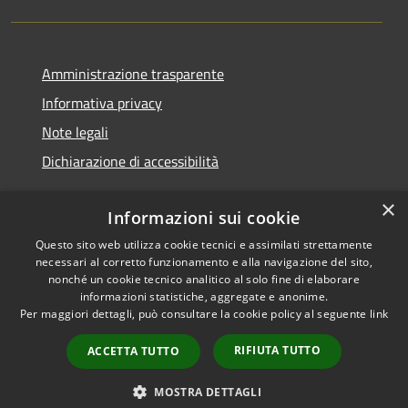
Amministrazione trasparente
Informativa privacy
Note legali
Dichiarazione di accessibilità
×
Informazioni sui cookie
Questo sito web utilizza cookie tecnici e assimilati strettamente
RSS
Copyright © 2026 • Comune di
necessari al corretto funzionamento e alla navigazione del sito,
Accessibilità
Noventa Padovana • Powered
nonché un cookie tecnico analitico al solo fine di elaborare
Privacy
Municipium
Accesso
by
•
informazioni statistiche, aggregate e anonime.
Per maggiori dettagli, può consultare la cookie policy al seguente
link
Cookie
redazione
Mappa del sito
RIFIUTA TUTTO
ACCETTA TUTTO
Obiettivi di accessibilità
Whistleblowing
MOSTRA DETTAGLI