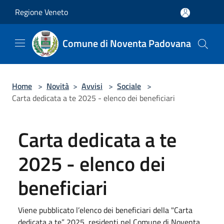
Salta al contenuto principale
Regione Veneto
Comune di Noventa Padovana
Home
>
Novità
>
Avvisi
>
Sociale
>
Carta dedicata a te 2025 - elenco dei beneficiari
Carta dedicata a te
2025 - elenco dei
beneficiari
Viene pubblicato l’elenco dei beneficiari della "Carta
dedicata a te” 2025, residenti nel Comune di Noventa