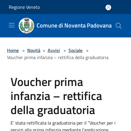
Salta al contenuto principale
Regione Veneto
Comune di Noventa Padovana
Home
>
Novità
>
Avvisi
>
Sociale
>
Voucher prima infanzia – rettifica della graduatoria
Voucher prima
infanzia – rettifica
della graduatoria
E’ stata rettificata la graduatoria per il “Voucher per i
servizi alla prima infanzia mediante l'applicazione