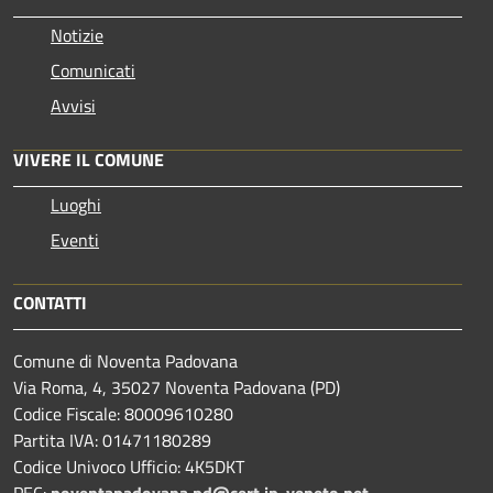
Notizie
Comunicati
Avvisi
VIVERE IL COMUNE
Luoghi
Eventi
CONTATTI
Comune di Noventa Padovana
Via Roma, 4, 35027 Noventa Padovana (PD)
Codice Fiscale: 80009610280
Partita IVA: 01471180289
Codice Univoco Ufficio: 4K5DKT
PEC:
noventapadovana.pd@cert.ip-veneto.net