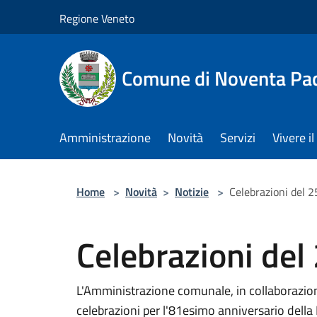
Salta al contenuto principale
Regione Veneto
Comune di Noventa Pa
Amministrazione
Novità
Servizi
Vivere 
Home
>
Novità
>
Notizie
>
Celebrazioni del 2
Celebrazioni del 
L'Amministrazione comunale, in collaborazione
celebrazioni per l'81esimo anniversario della