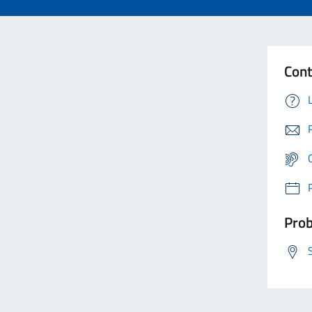
Cont
Prob