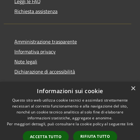
Leggi le FAQ
Richiesta assistenza
Amministrazione trasparente
Informativa privacy
Note legali
Dichiarazione di accessibilità
×
Informazioni sui cookie
Questo sito web utilizza cookie tecnici e assimilati strettamente
RSS
Copyright © 2026 • Comune di
necessari al corretto funzionamento e alla navigazione del sito,
Accessibilità
Noventa Padovana • Powered
nonché un cookie tecnico analitico al solo fine di elaborare
Privacy
Municipium
Accesso
by
•
informazioni statistiche, aggregate e anonime.
Per maggiori dettagli, può consultare la cookie policy al seguente
link
Cookie
redazione
Mappa del sito
RIFIUTA TUTTO
ACCETTA TUTTO