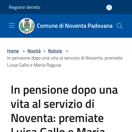
Salta al contenuto principale
Regione Veneto
Comune di Noventa Padovana
Home
>
Novità
>
Notizie
>
In pensione dopo una vita al servizio di Noventa: premiate
Luisa Gallo e Maria Ragusa
In pensione dopo una
vita al servizio di
Noventa: premiate
Luisa Gallo e Maria