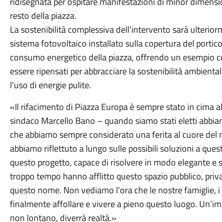
ridisegnata per ospitare manifestazioni di minor dimensio
resto della piazza.
La sostenibilità complessiva dell’intervento sarà ulterio
sistema fotovoltaico installato sulla copertura del portic
consumo energetico della piazza, offrendo un esempio co
essere ripensati per abbracciare la sostenibilità ambienta
l'uso di energie pulite.
«Il rifacimento di Piazza Europa è sempre stato in cima a
sindaco Marcello Bano – quando siamo stati eletti abbia
che abbiamo sempre considerato una ferita al cuore del n
abbiamo riflettuto a lungo sulle possibili soluzioni a ques
questo progetto, capace di risolvere in modo elegante e s
troppo tempo hanno afflitto questo spazio pubblico, priv
questo nome. Non vediamo l’ora che le nostre famiglie, i 
finalmente affollare e vivere a pieno questo luogo. Un’i
non lontano, diverrà realtà.»