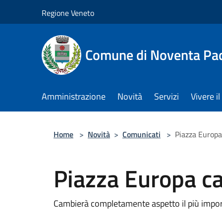
Salta al contenuto principale
Regione Veneto
Comune di Noventa Pa
Amministrazione
Novità
Servizi
Vivere 
Home
>
Novità
>
Comunicati
>
Piazza Europa
Piazza Europa c
Cambierà completamente aspetto il più impo