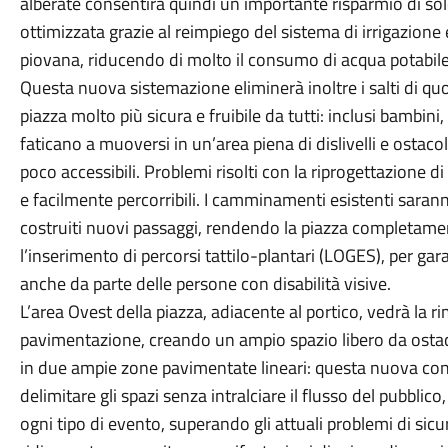
alberate consentirà quindi un importante risparmio di so
ottimizzata grazie al reimpiego del sistema di irrigazione e
piovana, riducendo di molto il consumo di acqua potabile
Questa nuova sistemazione eliminerà inoltre i salti di qu
piazza molto più sicura e fruibile da tutti: inclusi bambini
faticano a muoversi in un’area piena di dislivelli e ostacol
poco accessibili. Problemi risolti con la riprogettazione di t
e facilmente percorribili. I camminamenti esistenti saran
costruiti nuovi passaggi, rendendo la piazza completamen
l’inserimento di percorsi tattilo-plantari (LOGES), per gar
anche da parte delle persone con disabilità visive.
L’area Ovest della piazza, adiacente al portico, vedrà la ri
pavimentazione, creando un ampio spazio libero da ostaco
in due ampie zone pavimentate lineari: questa nuova conf
delimitare gli spazi senza intralciare il flusso del pubblic
ogni tipo di evento, superando gli attuali problemi di sicur