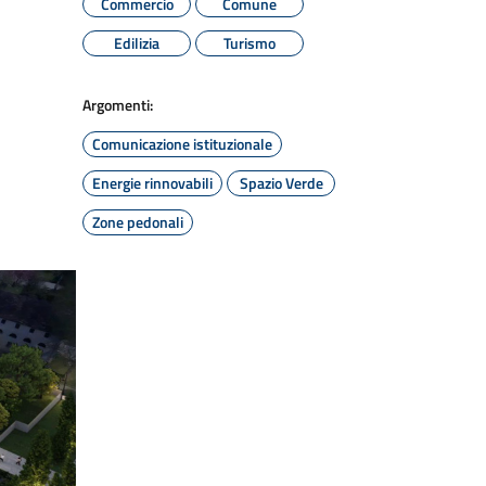
Commercio
Comune
Edilizia
Turismo
Argomenti:
Comunicazione istituzionale
Energie rinnovabili
Spazio Verde
Zone pedonali