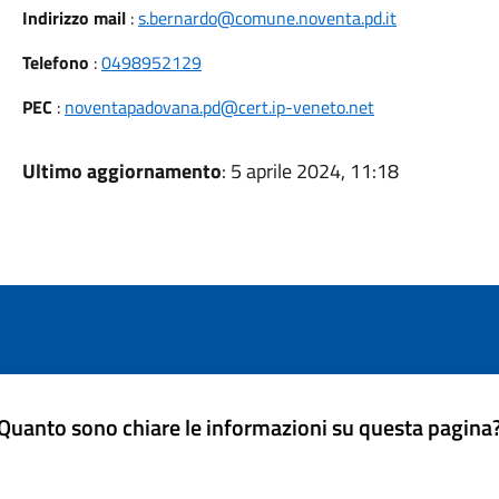
Indirizzo mail
:
s.bernardo@comune.noventa.pd.it
Telefono
:
0498952129
PEC
:
noventapadovana.pd@cert.ip-veneto.net
Ultimo aggiornamento
: 5 aprile 2024, 11:18
Quanto sono chiare le informazioni su questa pagina