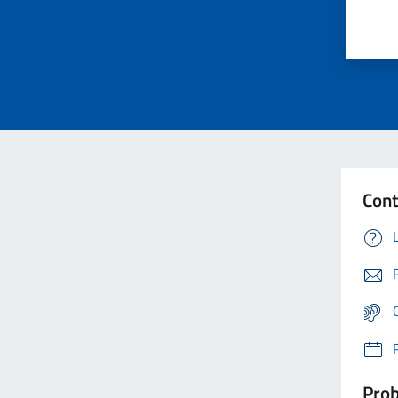
Cont
Prob