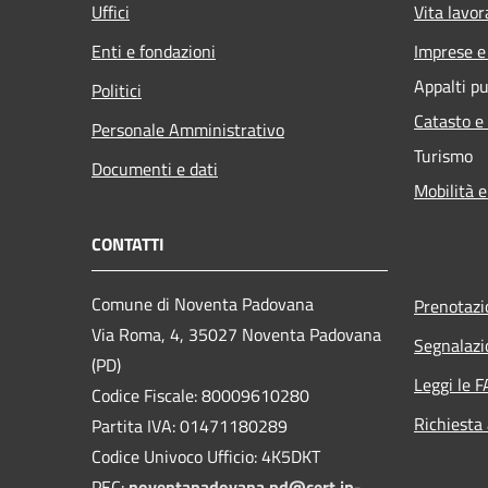
Uffici
Vita lavor
Enti e fondazioni
Imprese 
Appalti pu
Politici
Catasto e
Personale Amministrativo
Turismo
Documenti e dati
Mobilità e
CONTATTI
Comune di Noventa Padovana
Prenotaz
Via Roma, 4, 35027 Noventa Padovana
Segnalazi
(PD)
Leggi le 
Codice Fiscale: 80009610280
Richiesta
Partita IVA: 01471180289
Codice Univoco Ufficio: 4K5DKT
PEC:
noventapadovana.pd@cert.ip-