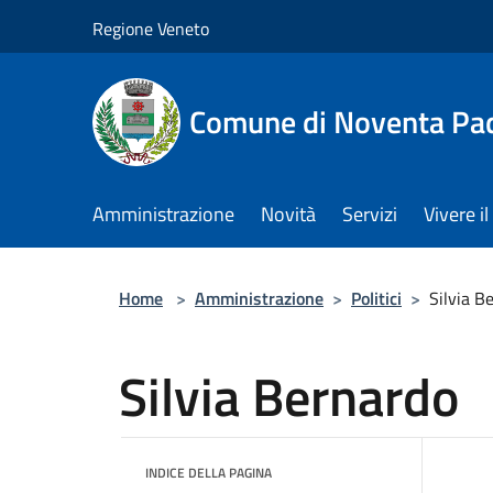
Salta al contenuto principale
Regione Veneto
Comune di Noventa Pa
Amministrazione
Novità
Servizi
Vivere 
Home
>
Amministrazione
>
Politici
>
Silvia B
Silvia Bernardo
INDICE DELLA PAGINA