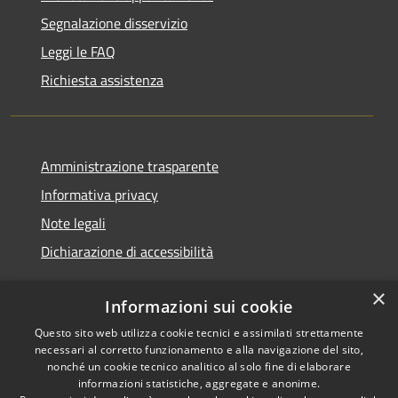
Segnalazione disservizio
Leggi le FAQ
Richiesta assistenza
Amministrazione trasparente
Informativa privacy
Note legali
Dichiarazione di accessibilità
×
Informazioni sui cookie
Questo sito web utilizza cookie tecnici e assimilati strettamente
RSS
Copyright © 2026 • Comune di
necessari al corretto funzionamento e alla navigazione del sito,
Accessibilità
Noventa Padovana • Powered
nonché un cookie tecnico analitico al solo fine di elaborare
Privacy
Municipium
Accesso
by
•
informazioni statistiche, aggregate e anonime.