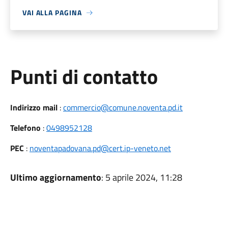
VAI ALLA PAGINA
Punti di contatto
Indirizzo mail
:
commercio@comune.noventa.pd.it
Telefono
:
0498952128
PEC
:
noventapadovana.pd@cert.ip-veneto.net
Ultimo aggiornamento
: 5 aprile 2024, 11:28