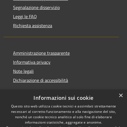
Segnalazione disservizio
Leggi le FAQ
Richiesta assistenza
Amministrazione trasparente
Informativa privacy
Note legali
Dichiarazione di accessibilità
×
Informazioni sui cookie
Questo sito web utilizza cookie tecnici e assimilati strettamente
RSS
Copyright © 2026 • Comune di
necessari al corretto funzionamento e alla navigazione del sito,
Accessibilità
Noventa Padovana • Powered
nonché un cookie tecnico analitico al solo fine di elaborare
Privacy
Municipium
Accesso
by
•
informazioni statistiche, aggregate e anonime.