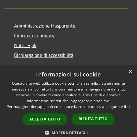
Amministrazione trasparente
Informativa privacy
Note legali
Dichiarazione di accessibilità
×
Informazioni sui cookie
Questo sito web utilizza cookie tecnici e assimilati strettamente
RSS
Copyright © 2026 • Comune di
necessari al corretto funzionamento e alla navigazione del sito,
Accessibilità
Noventa Padovana • Powered
nonché un cookie tecnico analitico al solo fine di elaborare
Privacy
Municipium
Accesso
by
•
informazioni statistiche, aggregate e anonime.
Per maggiori dettagli, può consultare la cookie policy al seguente
link
Cookie
redazione
Mappa del sito
RIFIUTA TUTTO
ACCETTA TUTTO
Obiettivi di accessibilità
Whistleblowing
MOSTRA DETTAGLI