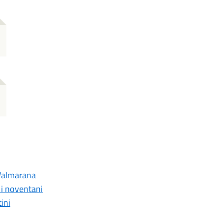
a Valmarana
r i noventani
ini