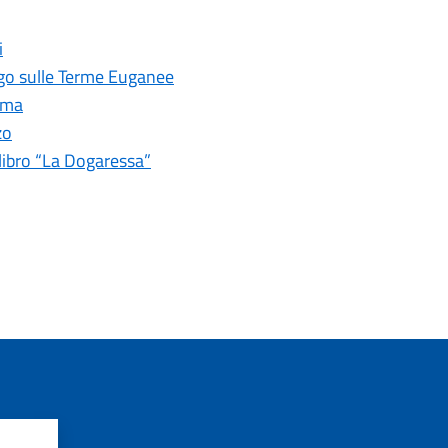
i
Fogo sulle Terme Euganee
Roma
zo
libro “La Dogaressa”