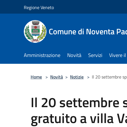
Salta al contenuto principale
Regione Veneto
Comune di Noventa Pa
Amministrazione
Novità
Servizi
Vivere 
Home
>
Novità
>
Notizie
>
Il 20 settembre sp
Il 20 settembre 
gratuito a villa