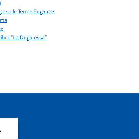
i
Fogo sulle Terme Euganee
Roma
zo
libro “La Dogaressa”
?