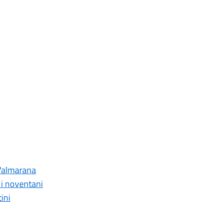
a Valmarana
r i noventani
ini