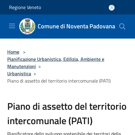
Salta al contenuto principale
Regione Veneto
Comune di Noventa Padovana
Home
>
Pianificazione Urbanistica, Edilizia, Ambiente e
Manutenzioni
>
Urbanistica
>
Piano di assetto del territorio intercomunale (PATI)
Piano di assetto del territorio
intercomunale (PATI)
Pianificatore dello sviluppo sostenibile dei territori della