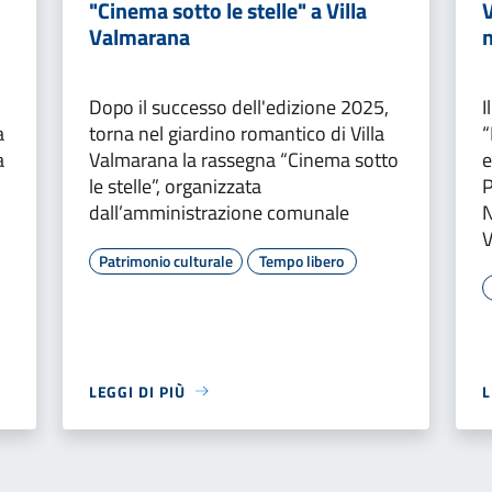
"Cinema sotto le stelle" a Villa
V
Valmarana
Dopo il successo dell'edizione 2025,
I
a
torna nel giardino romantico di Villa
“
a
Valmarana la rassegna “Cinema sotto
e
le stelle”, organizzata
P
dall’amministrazione comunale
N
V
Patrimonio culturale
Tempo libero
LEGGI DI PIÙ
L