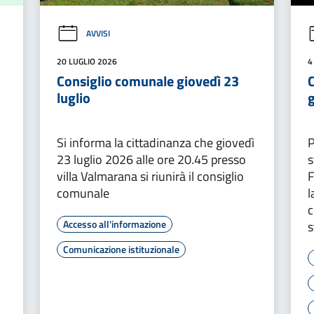
AVVISI
20 LUGLIO 2026
4
Consiglio comunale giovedì 23
C
luglio
g
Si informa la cittadinanza che giovedì
P
23 luglio 2026 alle ore 20.45 presso
s
villa Valmarana si riunirà il consiglio
F
comunale
l
c
Accesso all'informazione
s
Comunicazione istituzionale