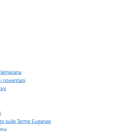
a Valmarana
r i noventani
ini
i
Fogo sulle Terme Euganee
Roma