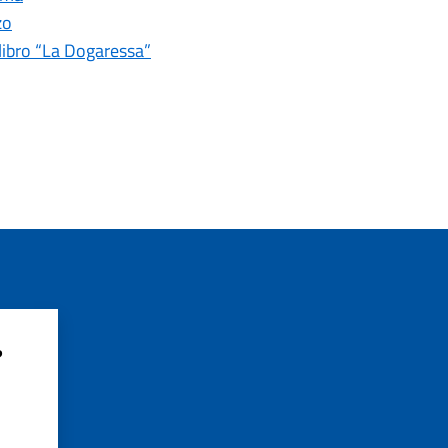
zo
libro “La Dogaressa”
?