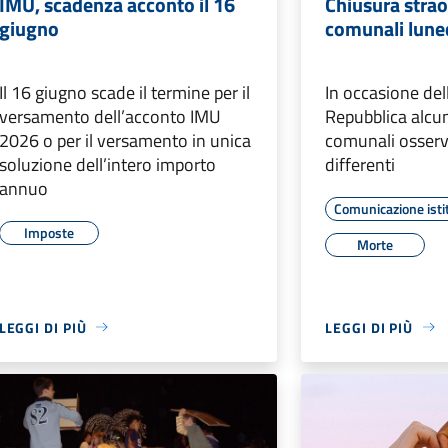
IMU, scadenza acconto il 16
Chiusura straor
giugno
comunali lune
Il 16 giugno scade il termine per il
In occasione del
versamento dell’acconto IMU
Repubblica alcuni
2026 o per il versamento in unica
comunali osserv
soluzione dell’intero importo
differenti
annuo
Comunicazione isti
Imposte
Morte
LEGGI DI PIÙ
LEGGI DI PIÙ