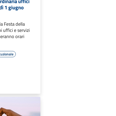
dinaria uffici
dì 1 giugno
la Festa della
 uffici e servizi
eranno orari
tuzionale