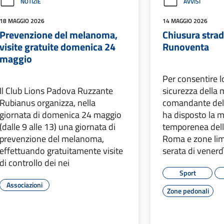
NOTIZIE
AVVISI
18 MAGGIO 2026
14 MAGGIO 2026
Prevenzione del melanoma,
Chiusura strad
visite gratuite domenica 24
Runoventa
maggio
Per consentire l
Il Club Lions Padova Ruzzante
sicurezza della 
Rubianus organizza, nella
comandante dell
giornata di domenica 24 maggio
ha disposto la m
(dalle 9 alle 13) una giornata di
temporenea della 
prevenzione del melanoma,
Roma e zone limi
effettuando gratuitamente visite
serata di vener
di controllo dei nei
Sport
Associazioni
Zone pedonali